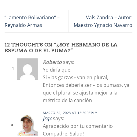
“Lamento Bolivariano“ –
Vals Zandra – Autor:
Reynaldo Armas
Maestro Ygnacio Navarro
12 THOUGHTS ON “
¿SOY HERMANO DE LA
ESPUMA O DE EL PUMA?
”
Roberto
says:
Yo diría que:
Si «las garzas» van en plural,
Entonces debería ser «los pumas», ya
que el plural se ajusta mejor a la
métrica de la canción
MARZO 31, 2023 AT 13:59
REPLY
jrqc
says:
Agradecido por tu comentario
Compadre. Salud!