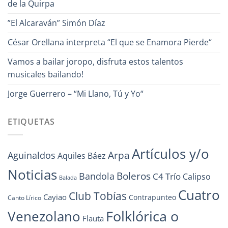
de la Quirpa
”El Alcaraván” Simón Díaz
César Orellana interpreta “El que se Enamora Pierde“
Vamos a bailar joropo, disfruta estos talentos
musicales bailando!
Jorge Guerrero – “Mi Llano, Tú y Yo“
ETIQUETAS
Artículos y/o
Arpa
Aguinaldos
Aquiles Báez
Noticias
Boleros
Bandola
C4 Trío
Calipso
Balada
Cuatro
Club Tobías
Cayiao
Contrapunteo
Canto Lírico
Folklórica o
Venezolano
Flauta