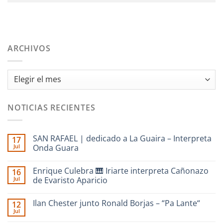
ARCHIVOS
Archivos
NOTICIAS RECIENTES
SAN RAFAEL | dedicado a La Guaira – Interpreta
17
Jul
Onda Guara
No
hay
Enrique Culebra 🎹 Iriarte interpreta Cañonazo
16
comentarios
en
Jul
de Evaristo Aparicio
SAN
RAFAEL
No
|
hay
Ilan Chester junto Ronald Borjas – “Pa Lante“
12
dedicado
comentarios
a
en
Jul
No
La
Enrique
hay
Guaira
Culebra