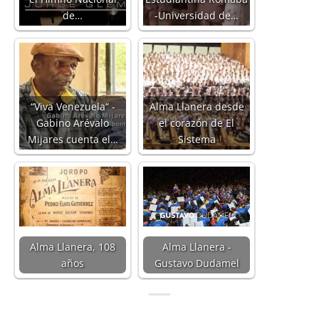
de…
-Universidad de…
“Viva Venezuela“ -
Alma Llanera desde
Gabino Arévalo
el corazón de El
Mijares cuenta el…
Sistema
Alma Llanera, 108
Alma Llanera -
años
Gustavo Dudamel