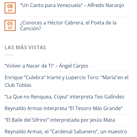
comentarios
–
🎹
“Un Canto para Venezuela“ – Alfredo Naranjo
08
en
Interpreta
Iriarte
Jul
Ilan
Onda
interpreta
No
Chester
Guara
Cañonazo
hay
junto
de
comentarios
¿Conoces a Héctor Cabrera, el Poeta de la
Ronald
05
en
Evaristo
Borjas
Jul
“Un
Canción?
Aparicio
–
Canto
“Pa
No
para
Lante“
hay
Venezuela“
comentarios
–
LAS MÁS VISTAS
en
Alfredo
¿Conoces
Naranjo
a
Héctor
Cabrera,
“Volver a Nacer de Ti“ – Ángel Carpio
el
Poeta
de
Enrique “Culebra“ Iriarte y Lupercio Toro: “María“en el
la
Canción?
Club Tobías
“La Que no Renquea, Cojea“ interpreta Teo Galíndez
Reynaldo Armas interpreta “El Tesoro Más Grande“
“El Baile del Sifrino“ interpretada por Jesús Mata
Reynaldo Armas, el “Cardenal Sabanero“, un maestro