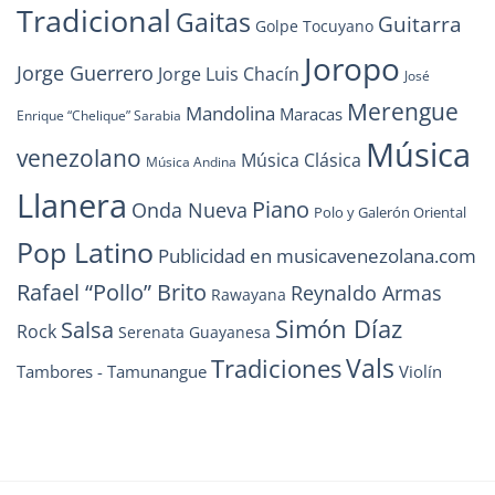
Tradicional
Gaitas
Guitarra
Golpe Tocuyano
Joropo
Jorge Guerrero
Jorge Luis Chacín
José
Merengue
Mandolina
Maracas
Enrique “Chelique” Sarabia
Música
venezolano
Música Clásica
Música Andina
Llanera
Piano
Onda Nueva
Polo y Galerón Oriental
Pop Latino
Publicidad en musicavenezolana.com
Rafael “Pollo” Brito
Reynaldo Armas
Rawayana
Simón Díaz
Salsa
Rock
Serenata Guayanesa
Vals
Tradiciones
Tambores - Tamunangue
Violín