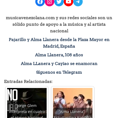
facebook
instagram
Twitter
YouTube
Telegram
musicavenezolana.com y sus redes sociales son un
sólido punto de apoyo a la música y al artista
nacional
Pajarillo y Alma Llanera desde la Plaza Mayor en
Madrid, España
Alma Llanera, 108 años
Alma LLanera y Cayiao se enamoran
Síguenos en Telegram
Entradas Relacionadas:
Jorge Glem
interpreta en cuatro
“Alma Llanera“ -
el Himno Nacional
Estudiantina Komaba