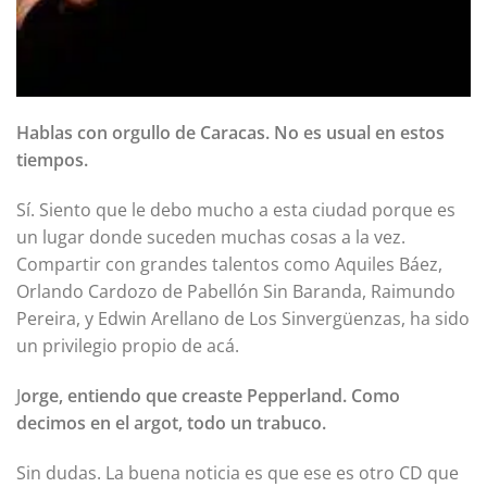
Hablas con orgullo de Caracas. No es usual en estos
tiempos.
Sí. Siento que le debo mucho a esta ciudad porque es
un lugar donde suceden muchas cosas a la vez.
Compartir con grandes talentos como Aquiles Báez,
Orlando Cardozo de Pabellón Sin Baranda, Raimundo
Pereira, y Edwin Arellano de Los Sinvergüenzas, ha sido
un privilegio propio de acá.
J
orge, entiendo que creaste Pepperland. Como
decimos en el argot, todo un trabuco.
Sin dudas. La buena noticia es que ese es otro CD que