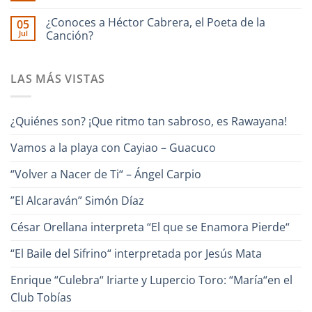
Chester
Guara
Cañonazo
hay
junto
de
comentarios
¿Conoces a Héctor Cabrera, el Poeta de la
Ronald
05
en
Evaristo
Borjas
Jul
“Un
Canción?
Aparicio
–
Canto
“Pa
No
para
Lante“
hay
Venezuela“
comentarios
–
LAS MÁS VISTAS
en
Alfredo
¿Conoces
Naranjo
a
Héctor
Cabrera,
¿Quiénes son? ¡Que ritmo tan sabroso, es Rawayana!
el
Poeta
de
Vamos a la playa con Cayiao – Guacuco
la
Canción?
“Volver a Nacer de Ti“ – Ángel Carpio
”El Alcaraván” Simón Díaz
César Orellana interpreta “El que se Enamora Pierde“
“El Baile del Sifrino“ interpretada por Jesús Mata
Enrique “Culebra“ Iriarte y Lupercio Toro: “María“en el
Club Tobías