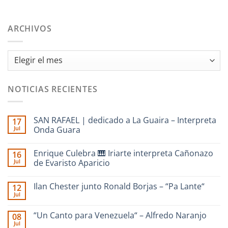
ARCHIVOS
Archivos
NOTICIAS RECIENTES
SAN RAFAEL | dedicado a La Guaira – Interpreta
17
Jul
Onda Guara
No
hay
Enrique Culebra 🎹 Iriarte interpreta Cañonazo
16
comentarios
en
Jul
de Evaristo Aparicio
SAN
RAFAEL
No
|
hay
Ilan Chester junto Ronald Borjas – “Pa Lante“
12
dedicado
comentarios
a
en
Jul
No
La
Enrique
hay
Guaira
Culebra
comentarios
–
🎹
“Un Canto para Venezuela“ – Alfredo Naranjo
08
en
Interpreta
Iriarte
Jul
Ilan
Onda
interpreta
No