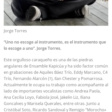
Jorge Torres
“Uno no escoge al instrumento, es el instrumento que
lo escoge a uno”
.
Jorge Torres.
Este orgulloso caraqueño es una de las piedras
angulares de Ensamble Kapicúa y ha sido factor común
en grabaciones de Aquiles Báez Trío, Eddy Marcano, C4
Trío, Fernando Alarcón (†), Ilan Chester y Pomarrosa.
Actualmente le ocupa su trabajo como acompañante al
lado de importantes vocalistas como Andrea Paola,
Ana Cecilia Loyo, Fabiola José, Jakelin Liz, Iliana
Goncalves y Marisela Querales, entre otras. Junto a
Cristóbal Soto, Ricardo Sandoval y Remigio “Morocho»