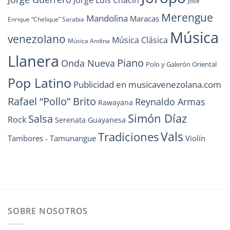
Jorge Luis Chacín
José
Merengue
Mandolina
Maracas
Enrique “Chelique” Sarabia
Música
venezolano
Música Clásica
Música Andina
Llanera
Piano
Onda Nueva
Polo y Galerón Oriental
Pop Latino
Publicidad en musicavenezolana.com
Rafael “Pollo” Brito
Reynaldo Armas
Rawayana
Simón Díaz
Salsa
Rock
Serenata Guayanesa
Vals
Tradiciones
Tambores - Tamunangue
Violín
SOBRE NOSOTROS