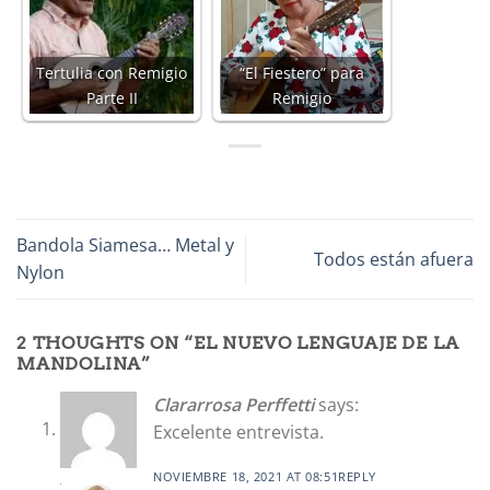
Tertulia con Remigio
“El Fiestero” para
Parte II
Remigio
Bandola Siamesa… Metal y
Todos están afuera
Nylon
2 THOUGHTS ON “
EL NUEVO LENGUAJE DE LA
MANDOLINA
”
Clararrosa Perffetti
says:
Excelente entrevista.
NOVIEMBRE 18, 2021 AT 08:51
REPLY