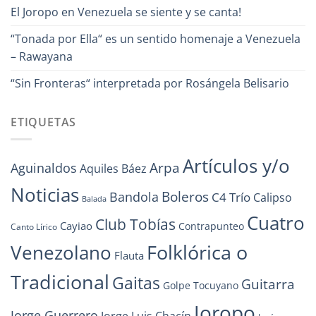
El Joropo en Venezuela se siente y se canta!
“Tonada por Ella“ es un sentido homenaje a Venezuela
– Rawayana
“Sin Fronteras“ interpretada por Rosángela Belisario
ETIQUETAS
Artículos y/o
Arpa
Aguinaldos
Aquiles Báez
Noticias
Boleros
Bandola
C4 Trío
Calipso
Balada
Cuatro
Club Tobías
Cayiao
Contrapunteo
Canto Lírico
Folklórica o
Venezolano
Flauta
Tradicional
Gaitas
Guitarra
Golpe Tocuyano
Joropo
Jorge Guerrero